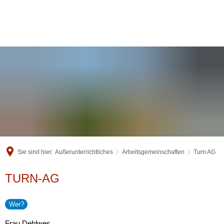
Sie sind hier:
Außerunterrichtliches
Arbeitsgemeinschaften
Turn AG
Turn
TURN-AG
AG
Wer?
Frau Dehlwes