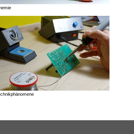
hemie
echnikphänomene